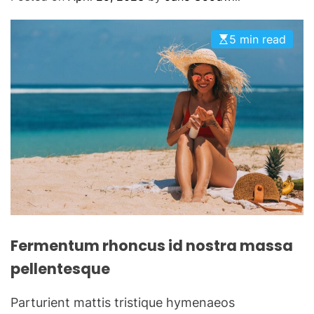
m
O
D
E
5 min read
Fermentum rhoncus id nostra massa
pellentesque
Parturient mattis tristique hymenaeos