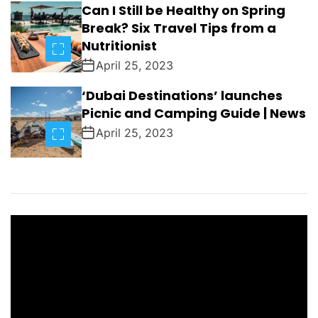
Can I Still be Healthy on Spring
Break? Six Travel Tips from a
Nutritionist
April 25, 2023
‘Dubai Destinations’ launches
Picnic and Camping Guide | News
April 25, 2023
V
i
d
e
o
P