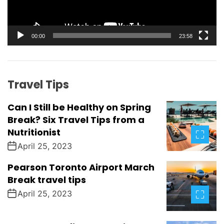
l
a
y
00:00
23:58
e
r
Travel Tips
Can I Still be Healthy on Spring
Break? Six Travel Tips from a
Nutritionist
April 25, 2023
Pearson Toronto Airport March
Break travel tips
April 25, 2023