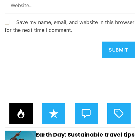
Save my name, email, and website in this browser
for the next time I comment.
P
R
C
T
O
E
O
A
P
C
M
G
U
E
M
G
L
N
E
E
Earth Day: Sustainable travel tips
A
T
N
D
R
T