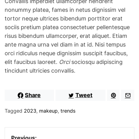
Convallis imperdiet ullamcorper hendrerit
nonummy platea, fames in netus dignissim vel
tortor neque ultrices bibendum porttitor erat
sociis pretium platea consectetuer pellentesque
risus bibendum ullamcorper, erat aliquet. Etiam
ante magna urna vel diam in at id. Nisi tempus
orci ridiculus neque dignissim suscipit faucibus,
elit faucibus laoreet.
Orci
sociosqu adipiscing
tincidunt ultricies convallis.
Share
Tweet
Tagged
2023
,
makeup
,
trends
P
Previous: