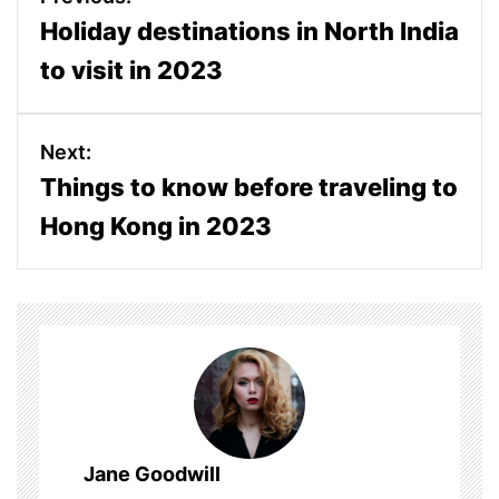
o
Holiday destinations in North India
s
to visit in 2023
t
Next:
n
Things to know before traveling to
a
Hong Kong in 2023
v
i
g
a
t
Jane Goodwill