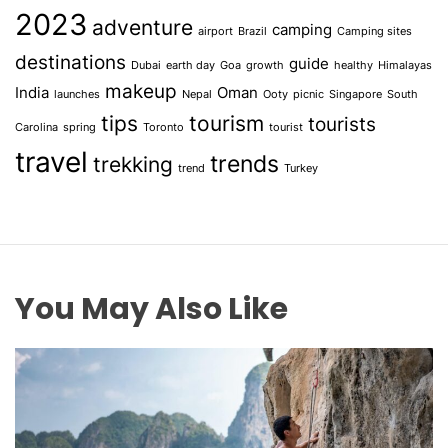
2023
adventure
camping
airport
Brazil
Camping sites
destinations
guide
Dubai
earth day
Goa
growth
healthy
Himalayas
makeup
India
Oman
launches
Nepal
Ooty
picnic
Singapore
South
tips
tourism
tourists
Carolina
spring
Toronto
tourist
travel
trends
trekking
trend
Turkey
You May Also Like