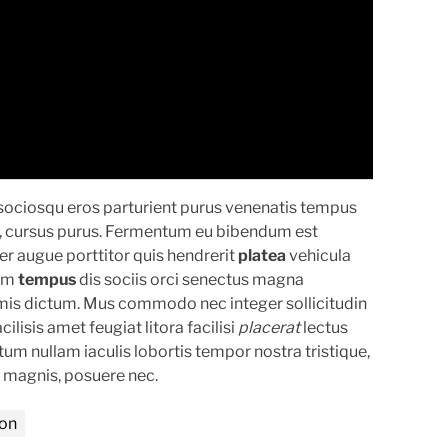
sociosqu eros parturient purus venenatis tempus
e, cursus purus. Fermentum eu bibendum est
er augue porttitor quis hendrerit
platea
vehicula
dum
tempus
dis sociis orci senectus magna
imis dictum. Mus commodo nec integer sollicitudin
ilisis amet feugiat litora facilisi
placerat
lectus
tum nullam iaculis lobortis tempor nostra tristique,
 magnis, posuere nec.
ion