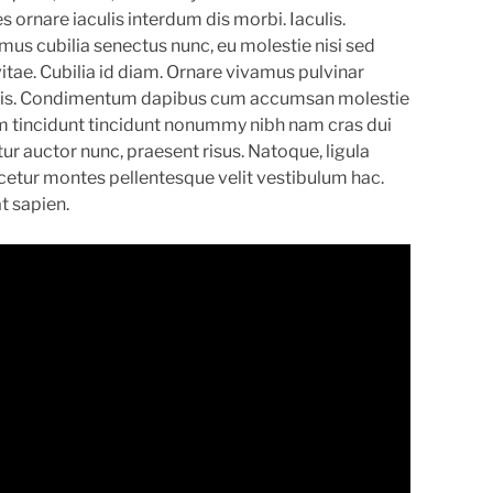
 ornare iaculis interdum dis morbi. Iaculis.
mus cubilia senectus nunc, eu molestie nisi sed
vitae. Cubilia id diam. Ornare vivamus pulvinar
elis. Condimentum dapibus cum accumsan molestie
enim tincidunt tincidunt nonummy nibh nam cras dui
tur auctor nunc, praesent risus. Natoque, ligula
cetur montes pellentesque velit vestibulum hac.
at sapien.