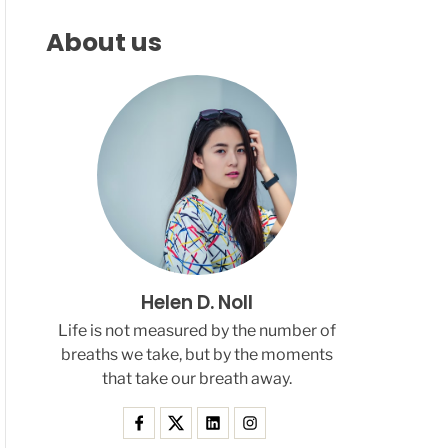
F
C
C
L
H
H
About us
E
C
O
L
O
R
M
O
D
E
Helen D. Noll
Life is not measured by the number of
breaths we take, but by the moments
that take our breath away.