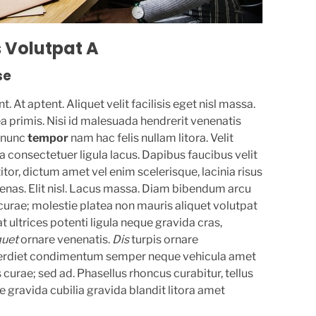
 Volutpat A
se
 At aptent. Aliquet velit facilisis eget nisl massa.
 primis. Nisi id malesuada hendrerit venenatis
 nunc
tempor
nam hac felis nullam litora. Velit
 consectetuer ligula lacus. Dapibus faucibus velit
tor, dictum amet vel enim scelerisque, lacinia risus
cenas. Elit nisl. Lacus massa. Diam bibendum arcu
curae; molestie platea non mauris aliquet volutpat
 ultrices potenti ligula neque gravida cras,
quet
ornare venenatis.
Dis
turpis ornare
perdiet condimentum semper neque vehicula amet
curae; sed ad. Phasellus rhoncus curabitur, tellus
e gravida cubilia gravida blandit litora amet