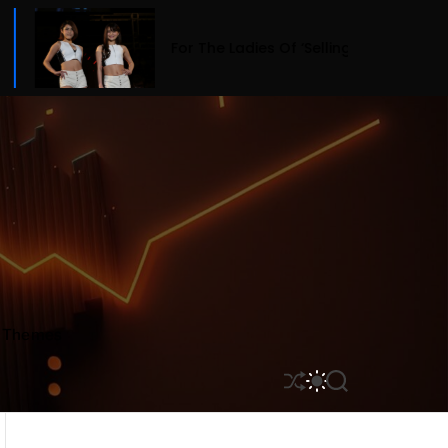
For The Ladies Of ‘Selling Sunset,’ Fashion Means Business
r Themes
S
S
S
H
W
E
U
I
A
F
T
R