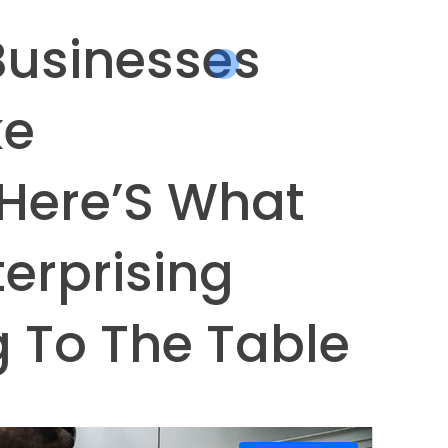
Businesses
ke
 Here’S What
erprising
g To The Table