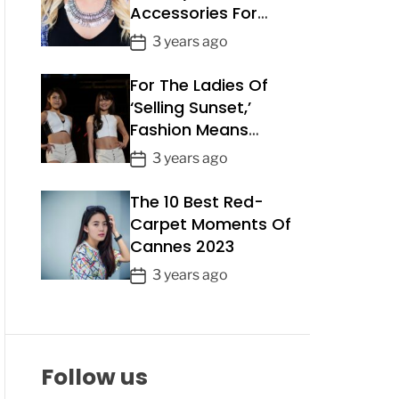
Accessories For
a
Summer 2023
t
P
3 years ago
e
o
For The Ladies Of
s
t
‘Selling Sunset,’
D
Fashion Means
a
Business
P
3 years ago
t
o
e
The 10 Best Red-
s
t
Carpet Moments Of
D
Cannes 2023
a
P
3 years ago
t
o
e
s
t
D
Follow us
a