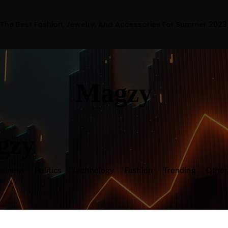
welry, And Accessories For Summer 2023
Magzy
gzy
siness
Politics
Technology
Fashion
Trending
Othe