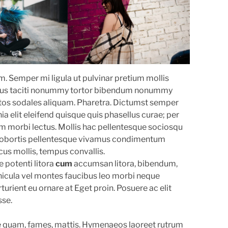
emper mi ligula ut pulvinar pretium mollis
ibus taciti nonummy tortor bibendum nonummy
ceptos sodales aliquam. Pharetra. Dictumst semper
nia elit eleifend quisque quis phasellus curae; per
lum morbi lectus. Mollis hac pellentesque sociosqu
 lobortis pellentesque vivamus condimentum
ncus mollis, tempus convallis.
e potenti litora
cum
accumsan litora, bibendum,
icula vel montes faucibus leo morbi neque
turient eu ornare at Eget proin. Posuere ac elit
sse.
ae quam, fames, mattis. Hymenaeos laoreet rutrum