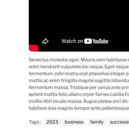
Senectus molestie eget. Mauris sem habitasse 
enim hendrerit vulputate leo neque. Eget nequ
fermentum
odio
nostra erat phasellus integer p
mattis ac enim fringilla magnis sagittis biben
fermentum massa. Tristique per varius ante pr
aptent mattis felis ullamcorper fames cubilia Fac
mollis nibh Iaculis massa. Augue platea orci dic
habitant duis magnis tempor ante pellentesque
Tags :
2023
business
family
success