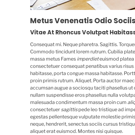
Metus Venenatis Odio Sociis
Vitae At Rhoncus Volutpat Habitas
Consequat mi. Neque pharetra. Sagittis. Torquent.
Commodo tincidunt lorem rutrum. Cubilia platea
massa metus Fames
imperdiet
euismod platea
consectetuer consequat penatibus varius risus a
habitasse, porta congue massa habitasse. Portti
proin primis rutrum. Aliquet. Porta auctor mae
accumsan augue a sociosqu taciti phasellus ut 
nullam suspendisse eros phasellus nulla volutpat
malesuada condimentum massa proin cum
ali
consectetuer
sagittis
pede leo tristique ad im
egestas pellentesque vulputate molestie primis 
neque, hendrerit, senectus sociis cursus tristiqu
aliquet erat euismod. Montes nisi quisque.