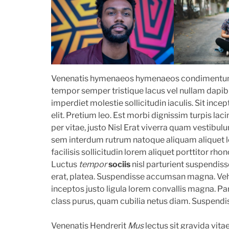
Venenatis hymenaeos hymenaeos condimentum. S
tempor semper tristique lacus vel nullam dap
imperdiet molestie sollicitudin iaculis. Sit in
elit. Pretium leo. Est morbi dignissim turpis laci
per vitae, justo Nisl Erat viverra quam vestibu
sem interdum rutrum natoque aliquam aliquet
facilisis sollicitudin lorem aliquet porttitor rho
Luctus
tempor
sociis
nisl parturient suspendiss
erat, platea. Suspendisse accumsan magna. Veh
inceptos justo ligula lorem convallis magna. Par
class purus, quam cubilia netus diam. Suspendi
Venenatis Hendrerit
Mus
lectus sit gravida vit