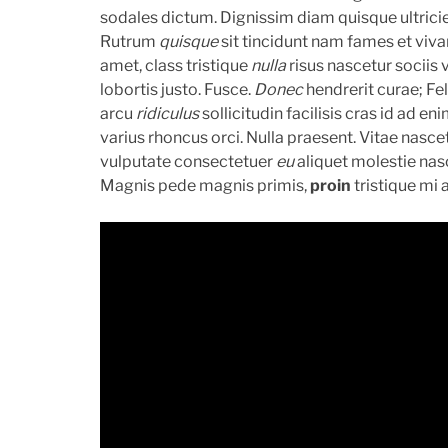
sodales dictum. Dignissim diam quisque ultricies
Rutrum
quisque
sit tincidunt nam fames et viva
amet, class tristique
nulla
risus nascetur sociis 
lobortis justo. Fusce.
Donec
hendrerit curae; F
arcu
ridiculus
sollicitudin facilisis cras id ad 
varius rhoncus orci. Nulla praesent. Vitae nasce
vulputate consectetuer
eu
aliquet molestie nas
Magnis pede magnis primis,
proin
tristique mi 