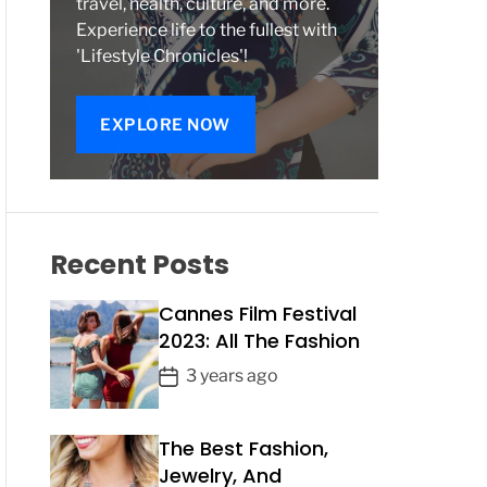
travel, health, culture, and more.
Experience life to the fullest with
'Lifestyle Chronicles'!
EXPLORE NOW
Recent Posts
Cannes Film Festival
2023: All The Fashion
P
3 years ago
o
s
The Best Fashion,
t
Jewelry, And
D