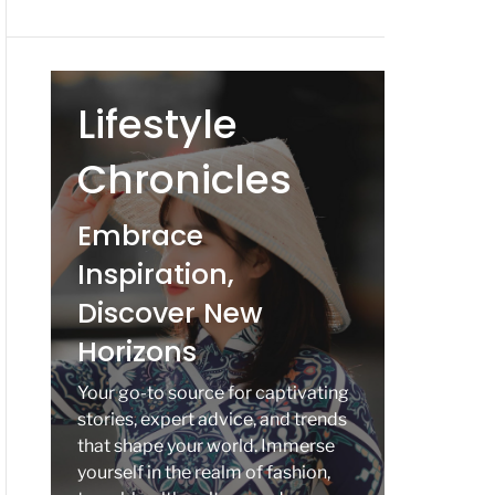
Lifestyle
Chronicles
Embrace
Inspiration,
Discover New
Horizons
Your go-to source for captivating
stories, expert advice, and trends
that shape your world. Immerse
yourself in the realm of fashion,