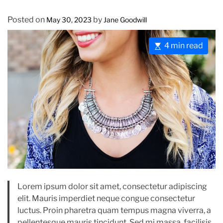
Posted on
by
May 30, 2023
Jane Goodwill
E
4 min read
s
t
i
m
a
t
e
d
r
e
a
Lorem ipsum dolor sit amet, consectetur adipiscing
d
elit. Mauris imperdiet neque congue consectetur
t
luctus. Proin pharetra quam tempus magna viverra, a
i
pellentesque mauris tincidunt. Sed mi massa, facilisis