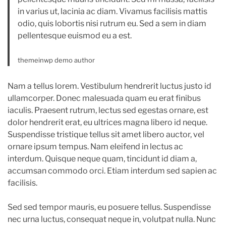
m
in varius ut, lacinia ac diam. Vivamus facilisis mattis
e
odio, quis lobortis nisi rutrum eu. Sed a sem in diam
pellentesque euismod eu a est.
themeinwp demo author
Nam a tellus lorem. Vestibulum hendrerit luctus justo id
ullamcorper. Donec malesuada quam eu erat finibus
iaculis. Praesent rutrum, lectus sed egestas ornare, est
dolor hendrerit erat, eu ultrices magna libero id neque.
Suspendisse tristique tellus sit amet libero auctor, vel
ornare ipsum tempus. Nam eleifend in lectus ac
interdum. Quisque neque quam, tincidunt id diam a,
accumsan commodo orci. Etiam interdum sed sapien ac
facilisis.
Sed sed tempor mauris, eu posuere tellus. Suspendisse
nec urna luctus, consequat neque in, volutpat nulla. Nunc