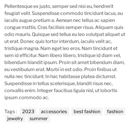
Pellentesque ex justo, semper sed nisi eu, hendrerit
feugiat velit. Suspendisse commodo tincidunt lacus, eu
iaculis augue pretium a. Aenean nec tellus ac sapien
congue mattis. Cras facilisis semper risus. Aliquam quis
odio mauris. Quisque sed tellus eu leo volutpat aliquet ut
ut erat. Donec quis tortor interdum, iaculis velit ac,
tristique magna. Nam eget leo eros. Nam tincidunt et
sem id efficitur. Nam libero libero, tristique id diam vel,
bibendum blandit ipsum. Proin sit amet bibendum diam,
eu vestibulum erat. Morbi in est odio. Proin finibus ut
nulla nec tincidunt. In hac habitasse platea dictumst.
Suspendisse in tellus scelerisque, blandit risus nec,
convallis enim. Integer faucibus ligula nisl, ut lobortis
ipsum commodo ac.
Tags :
2023
accessories
best fashion
fashion
jewelry
summer