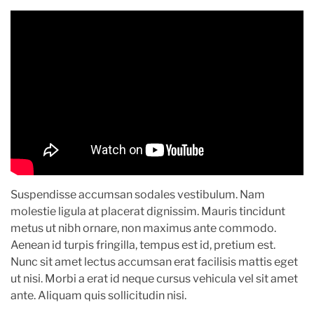
Suspendisse accumsan sodales vestibulum. Nam
molestie ligula at placerat dignissim. Mauris tincidunt
metus ut nibh ornare, non maximus ante commodo.
Aenean id turpis fringilla, tempus est id, pretium est.
Nunc sit amet lectus accumsan erat facilisis mattis eget
ut nisi. Morbi a erat id neque cursus vehicula vel sit amet
ante. Aliquam quis sollicitudin nisi.