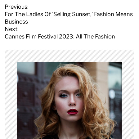
P
Previous:
o
For The Ladies Of ‘Selling Sunset,’ Fashion Means
s
Business
t
Next:
n
Cannes Film Festival 2023: All The Fashion
a
v
i
g
a
t
i
o
n