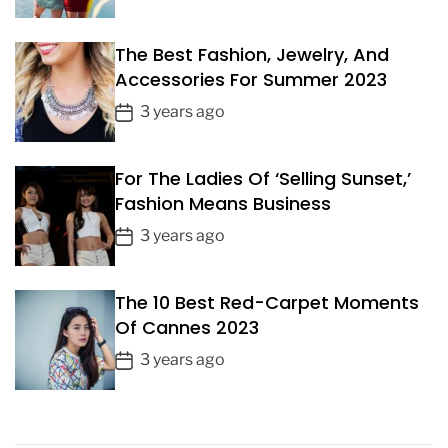
o
s
The Best Fashion, Jewelry, And
t
Accessories For Summer 2023
D
a
P
3 years ago
t
o
e
s
For The Ladies Of ‘Selling Sunset,’
t
Fashion Means Business
D
a
P
3 years ago
t
o
e
s
The 10 Best Red-Carpet Moments
t
Of Cannes 2023
D
a
P
3 years ago
t
o
e
s
t