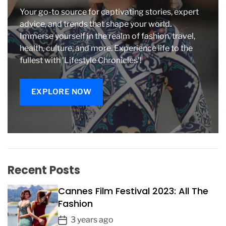
Your go-to source for captivating stories, expert
advice, and trends that shape your world.
Immerse yourself in the realm of fashion, travel,
health, culture, and more. Experience life to the
fullest with 'Lifestyle Chronicles'!
EXPLORE NOW
Recent Posts
Cannes Film Festival 2023: All The
Fashion
P
3 years ago