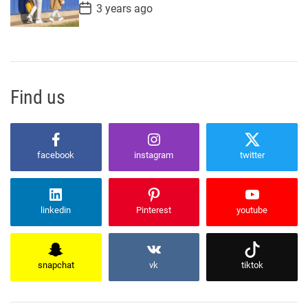
e
P
3 years ago
o
s
t
D
a
t
e
Find us
facebook
instagram
twitter
linkedin
Pinterest
youtube
snapchat
vk
tiktok