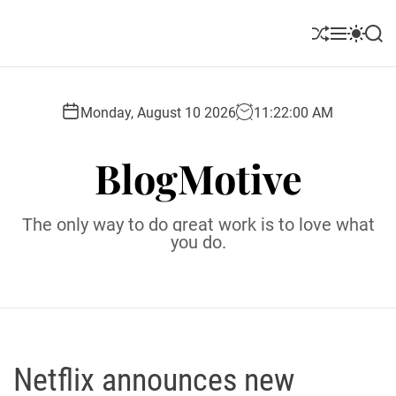
S
k
S
M
S
S
i
h
e
w
e
u
n
i
a
p
ff
u
t
r
t
l
c
c
Monday, August 10 2026
11
:
22
:
02
AM
o
e
h
h
c
c
BlogMotive
o
o
l
n
o
t
r
The only way to do great work is to love what
e
m
you do.
o
n
d
t
e
Netflix announces new