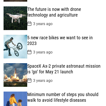
s
t
The future is now with drone
D
a
technology and agriculture
t
e
P
3 years ago
o
s
t
5 new race bikes we want to see in
D
a
2023
t
e
P
3 years ago
o
s
t
SpaceX Ax-2 private astronaut mission
D
a
is ‘go’ for May 21 launch
t
e
P
3 years ago
o
s
t
Minimum number of steps you should
D
a
walk to avoid lifestyle diseases
t