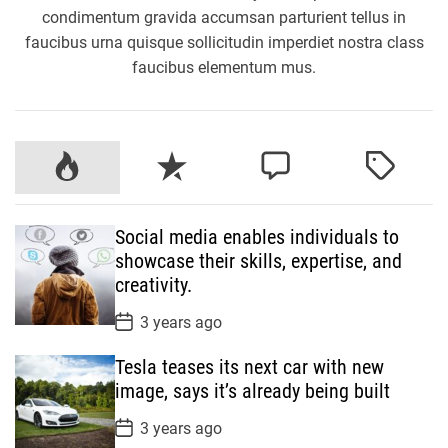
condimentum gravida accumsan parturient tellus in
faucibus urna quisque sollicitudin imperdiet nostra class
faucibus elementum mus.
P
R
C
T
o
e
o
a
p
c
m
g
Social media enables individuals to
u
e
m
g
showcase their skills, expertise, and
l
n
e
e
creativity.
a
t
n
d
r
t
P
3 years ago
o
s
Tesla teases its next car with new
t
D
image, says it’s already being built
a
t
P
3 years ago
e
o