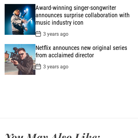
s
Award-winning singer-songwriter
t
D
announces surprise collaboration with
a
music industry icon
t
e
P
3 years ago
o
s
Netflix announces new original series
t
D
from acclaimed director
a
t
P
3 years ago
e
o
s
t
D
a
t
e
You May Also Like: