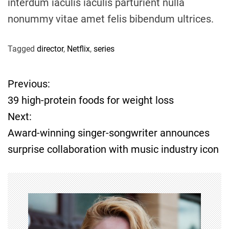
interdum iaculis iaculis parturient nulla
nonummy vitae amet felis bibendum ultrices.
Tagged
director
,
Netflix
,
series
Previous:
P
39 high-protein foods for weight loss
o
Next:
Award-winning singer-songwriter announces
s
surprise collaboration with music industry icon
t
n
a