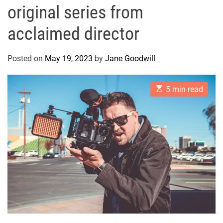
original series from
acclaimed director
Posted on
May 19, 2023
by
Jane Goodwill
E
5 min read
s
t
i
m
a
t
e
d
r
e
a
d
t
i
m
e