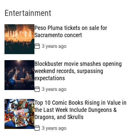
Entertainment
Peso Pluma tickets on sale for
Sacramento concert
P
3 years ago
o
s
t
Blockbuster movie smashes opening
D
a
weekend records, surpassing
t
expectations
e
P
3 years ago
o
s
Top 10 Comic Books Rising in Value in
t
D
the Last Week Include Dungeons &
a
Dragons, and Skrulls
t
e
P
3 years ago
o