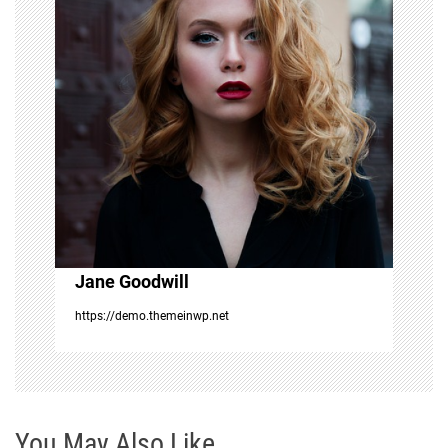
v
i
g
a
t
i
Jane Goodwill
o
https://demo.themeinwp.net
n
You May Also Like