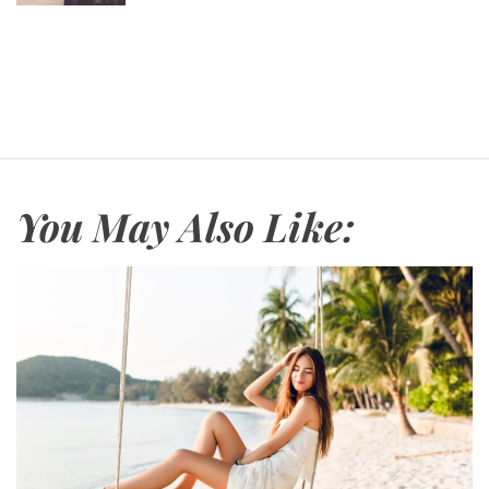
s
t
D
a
t
e
You May Also Like: