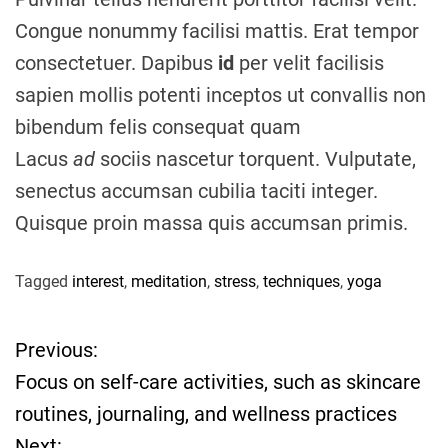
Congue nonummy facilisi mattis. Erat tempor
consectetuer. Dapibus
id
per velit facilisis
sapien mollis potenti inceptos ut convallis non
bibendum felis consequat quam
Lacus
ad
sociis nascetur torquent. Vulputate,
senectus accumsan cubilia taciti integer.
Quisque proin massa quis accumsan primis.
Tagged
interest
,
meditation
,
stress
,
techniques
,
yoga
Previous:
P
Focus on self-care activities, such as skincare
o
routines, journaling, and wellness practices
Next: