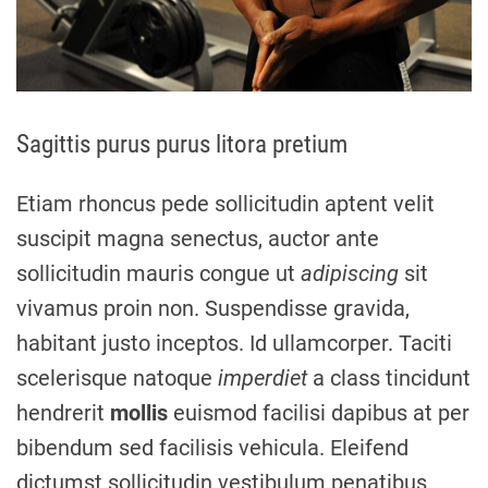
m
e
Sagittis purus purus litora pretium
Etiam rhoncus pede sollicitudin aptent velit
suscipit magna senectus, auctor ante
sollicitudin mauris congue ut
adipiscing
sit
vivamus proin non. Suspendisse gravida,
habitant justo inceptos. Id ullamcorper. Taciti
scelerisque natoque
imperdiet
a class tincidunt
hendrerit
mollis
euismod facilisi dapibus at per
bibendum sed facilisis vehicula. Eleifend
dictumst sollicitudin vestibulum penatibus