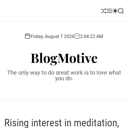
S
k
S
M
S
S
i
h
e
w
e
u
n
i
a
p
ff
u
t
r
t
l
c
c
Friday, August 7 2026
2
:
04
:
24
AM
o
e
h
h
c
c
BlogMotive
o
o
l
n
o
t
r
The only way to do great work is to love what
e
m
you do.
o
n
d
t
e
Rising interest in meditation,