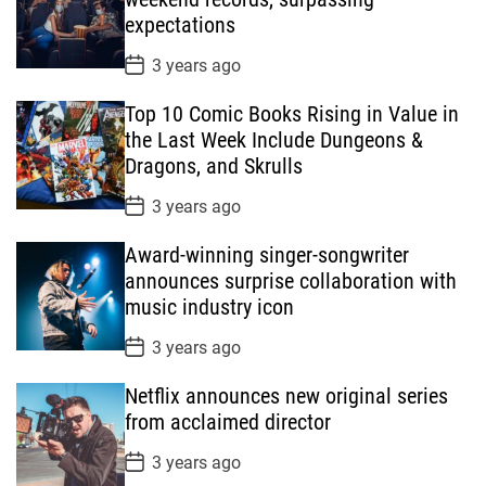
t
expectations
e
P
3 years ago
o
s
Top 10 Comic Books Rising in Value in
t
D
the Last Week Include Dungeons &
a
Dragons, and Skrulls
t
e
P
3 years ago
o
s
Award-winning singer-songwriter
t
D
announces surprise collaboration with
a
music industry icon
t
e
P
3 years ago
o
s
Netflix announces new original series
t
D
from acclaimed director
a
t
P
3 years ago
e
o