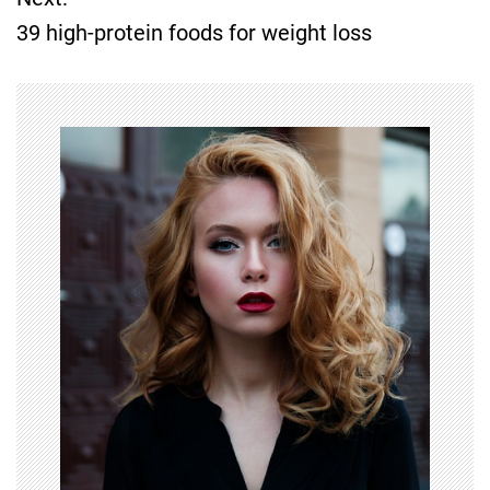
s
39 high-protein foods for weight loss
t
n
a
v
i
g
a
t
i