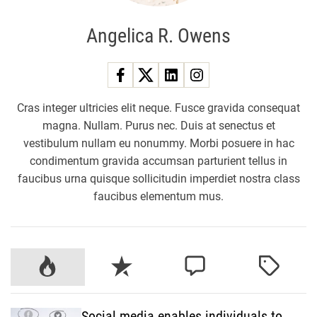
Angelica R. Owens
Cras integer ultricies elit neque. Fusce gravida consequat
magna. Nullam. Purus nec. Duis at senectus et
vestibulum nullam eu nonummy. Morbi posuere in hac
condimentum gravida accumsan parturient tellus in
faucibus urna quisque sollicitudin imperdiet nostra class
faucibus elementum mus.
P
R
C
T
o
e
o
a
p
c
m
g
Social media enables individuals to
u
e
m
g