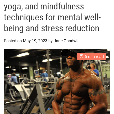
yoga, and mindfulness
techniques for mental well-
being and stress reduction
Posted on
May 19, 2023
by
Jane Goodwill
E
5 min read
s
t
i
m
a
t
e
d
r
e
a
d
t
i