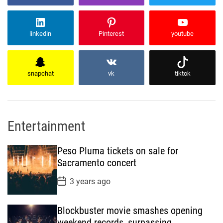
linkedin
Pinterest
youtube
snapchat
vk
tiktok
Entertainment
Peso Pluma tickets on sale for
Sacramento concert
P
3 years ago
o
s
t
Blockbuster movie smashes opening
D
a
weekend records, surpassing