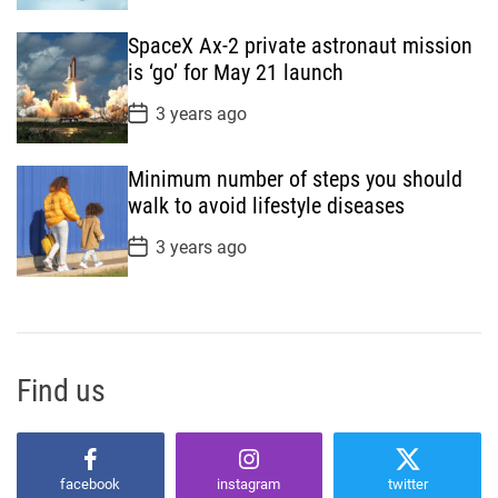
s
t
SpaceX Ax-2 private astronaut mission
D
a
is ‘go’ for May 21 launch
t
e
P
3 years ago
o
s
t
Minimum number of steps you should
D
a
walk to avoid lifestyle diseases
t
e
P
3 years ago
o
s
t
D
a
t
e
Find us
facebook
instagram
twitter