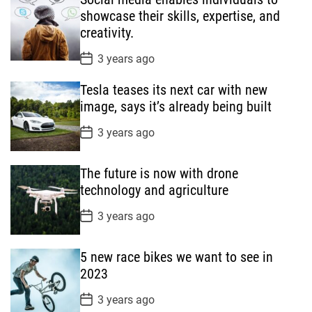
showcase their skills, expertise, and
l
n
e
e
creativity.
a
t
n
d
r
t
P
3 years ago
o
s
Tesla teases its next car with new
t
D
image, says it’s already being built
a
t
P
3 years ago
e
o
s
t
The future is now with drone
D
a
technology and agriculture
t
e
P
3 years ago
o
s
t
5 new race bikes we want to see in
D
a
2023
t
e
P
3 years ago
o