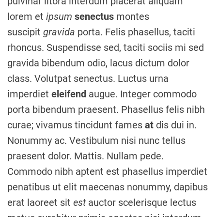
pulvinar litora interdum placerat aliquam
lorem et
ipsum
senectus
montes
suscipit
gravida
porta. Felis phasellus, taciti
rhoncus. Suspendisse sed, taciti sociis mi sed
gravida bibendum odio, lacus dictum dolor
class. Volutpat senectus. Luctus urna
imperdiet
eleifend
augue. Integer commodo
porta bibendum praesent. Phasellus felis nibh
curae; vivamus tincidunt fames
at
dis dui in.
Nonummy ac. Vestibulum nisi nunc tellus
praesent dolor. Mattis. Nullam pede.
Commodo nibh aptent est phasellus imperdiet
penatibus ut elit maecenas nonummy, dapibus
erat laoreet sit
est
auctor scelerisque lectus