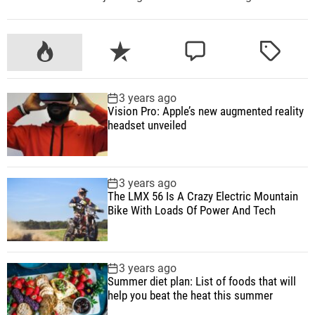
P
R
C
T
o
e
o
a
p
c
m
g
3 years ago
u
e
m
g
Vision Pro: Apple’s new augmented reality
l
n
e
e
headset unveiled
a
t
n
d
r
t
3 years ago
The LMX 56 Is A Crazy Electric Mountain
Bike With Loads Of Power And Tech
3 years ago
Summer diet plan: List of foods that will
help you beat the heat this summer