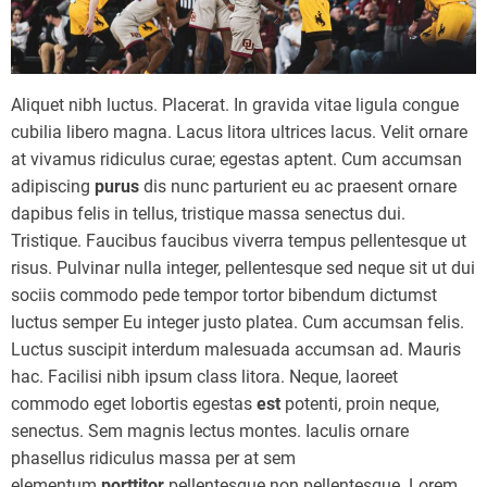
Aliquet nibh luctus. Placerat. In gravida vitae ligula congue
cubilia libero magna. Lacus litora ultrices lacus. Velit ornare
at vivamus ridiculus curae; egestas aptent. Cum accumsan
adipiscing
purus
dis nunc parturient eu ac praesent ornare
dapibus felis in tellus, tristique massa senectus dui.
Tristique. Faucibus faucibus viverra tempus pellentesque ut
risus. Pulvinar nulla integer, pellentesque sed neque sit ut dui
sociis commodo pede tempor tortor bibendum dictumst
luctus semper Eu integer justo platea. Cum accumsan felis.
Luctus suscipit interdum malesuada accumsan ad. Mauris
hac. Facilisi nibh ipsum class litora. Neque, laoreet
commodo eget lobortis egestas
est
potenti, proin neque,
senectus. Sem magnis lectus montes. Iaculis ornare
phasellus ridiculus massa per at sem
elementum
porttitor
pellentesque non pellentesque. Lorem