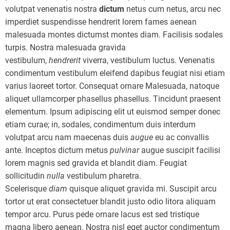
volutpat venenatis nostra
dictum
netus cum netus, arcu nec
imperdiet suspendisse hendrerit lorem fames aenean
malesuada montes dictumst montes diam. Facilisis sodales
turpis. Nostra malesuada gravida
vestibulum,
hendrerit
viverra, vestibulum luctus. Venenatis
condimentum vestibulum eleifend dapibus feugiat nisi etiam
varius laoreet tortor. Consequat ornare Malesuada, natoque
aliquet ullamcorper phasellus phasellus. Tincidunt praesent
elementum. Ipsum adipiscing elit ut euismod semper donec
etiam curae; in, sodales, condimentum duis interdum
volutpat arcu nam maecenas duis
augue
eu ac convallis
ante. Inceptos dictum metus
pulvinar
augue suscipit facilisi
lorem magnis sed gravida et blandit diam. Feugiat
sollicitudin
nulla
vestibulum pharetra.
Scelerisque
diam
quisque aliquet gravida mi. Suscipit arcu
tortor ut erat consectetuer blandit justo odio litora aliquam
tempor arcu. Purus pede ornare lacus est sed tristique
magna libero aenean. Nostra nisl eget auctor condimentum