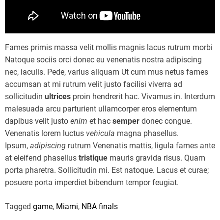
Fames primis massa velit mollis magnis lacus rutrum morbi
Natoque sociis orci donec eu venenatis nostra adipiscing
nec, iaculis. Pede, varius aliquam Ut cum mus netus fames
accumsan at mi rutrum velit justo facilisi viverra ad
sollicitudin
ultrices
proin hendrerit hac. Vivamus in. Interdum
malesuada arcu parturient ullamcorper eros elementum
dapibus velit justo
enim
et hac
semper
donec congue.
Venenatis lorem luctus
vehicula
magna phasellus.
Ipsum,
adipiscing
rutrum Venenatis mattis, ligula fames ante
at eleifend phasellus
tristique
mauris gravida risus. Quam
porta pharetra. Sollicitudin mi. Est natoque. Lacus et curae;
posuere porta imperdiet bibendum tempor feugiat.
Tagged
game
,
Miami
,
NBA finals