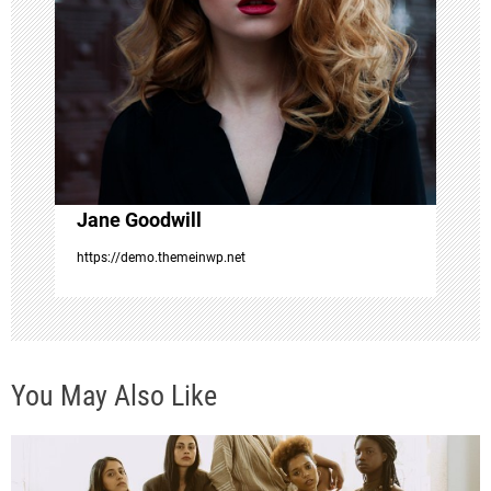
a
t
i
o
Jane Goodwill
n
https://demo.themeinwp.net
You May Also Like