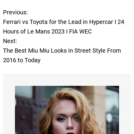
Previous:
P
Ferrari vs Toyota for the Lead in Hypercar I 24
o
Hours of Le Mans 2023 I FIA WEC
Next:
s
The Best Miu Miu Looks in Street Style From
t
2016 to Today
n
a
v
i
g