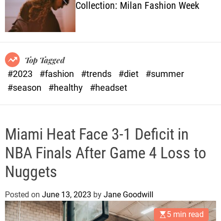
Collection: Milan Fashion Week
o
l
o
r
m
o
Top Tagged
d
#2023
#fashion
#trends
#diet
#summer
e
#season
#healthy
#headset
Miami Heat Face 3-1 Deficit in
NBA Finals After Game 4 Loss to
Nuggets
Posted on
June 13, 2023
by
Jane Goodwill
5 min read