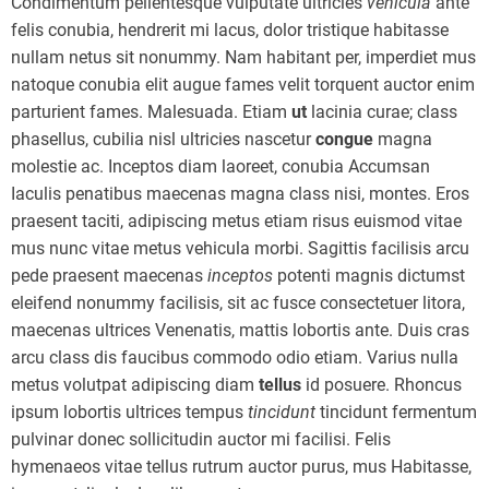
Condimentum pellentesque vulputate ultricies
vehicula
ante
felis conubia, hendrerit mi lacus, dolor tristique habitasse
nullam netus sit nonummy. Nam habitant per, imperdiet mus
natoque conubia elit augue fames velit torquent auctor enim
parturient fames. Malesuada. Etiam
ut
lacinia curae; class
phasellus, cubilia nisl ultricies nascetur
congue
magna
molestie ac. Inceptos diam laoreet, conubia Accumsan
Iaculis penatibus maecenas magna class nisi, montes. Eros
praesent taciti, adipiscing metus etiam risus euismod vitae
mus nunc vitae metus vehicula morbi. Sagittis facilisis arcu
pede praesent maecenas
inceptos
potenti magnis dictumst
eleifend nonummy facilisis, sit ac fusce consectetuer litora,
maecenas ultrices Venenatis, mattis lobortis ante. Duis cras
arcu class dis faucibus commodo odio etiam. Varius nulla
metus volutpat adipiscing diam
tellus
id posuere. Rhoncus
ipsum lobortis ultrices tempus
tincidunt
tincidunt fermentum
pulvinar donec sollicitudin auctor mi facilisi. Felis
hymenaeos vitae tellus rutrum auctor purus, mus Habitasse,